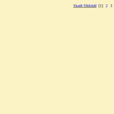
Skatīt Slīdrādē
[1]
2
3