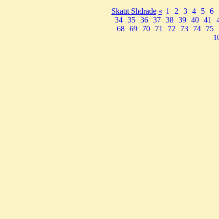
Skatīt Slīdrādē
«
1
2
3
4
5
6
34
35
36
37
38
39
40
41
68
69
70
71
72
73
74
75
1