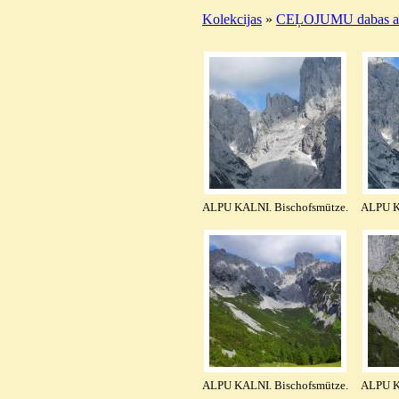
Kolekcijas
»
CEĻOJUMU dabas ai
ALPU KALNI. Bischofsmütze.
ALPU K
ALPU KALNI. Bischofsmütze.
ALPU K