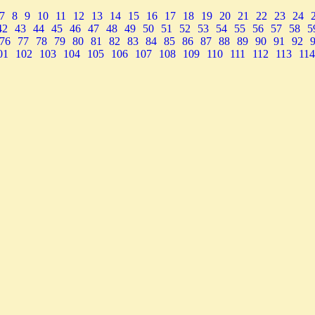
7
8
9
10
11
12
13
14
15
16
17
18
19
20
21
22
23
24
42
43
44
45
46
47
48
49
50
51
52
53
54
55
56
57
58
5
76
77
78
79
80
81
82
83
84
85
86
87
88
89
90
91
92
01
102
103
104
105
106
107
108
109
110
111
112
113
114