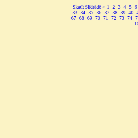
Skatīt Slīdrādē
«
1
2
3
4
5
6
33
34
35
36
37
38
39
40
67
68
69
70
71
72
73
74
7
1