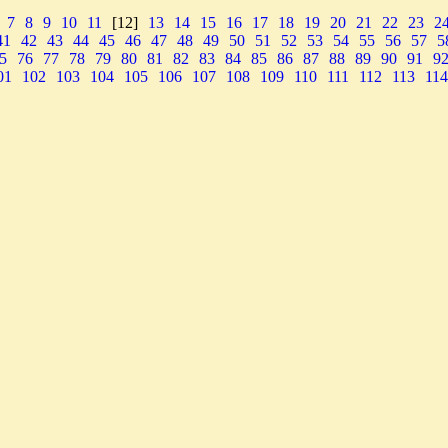
7
8
9
10
11
[12]
13
14
15
16
17
18
19
20
21
22
23
2
41
42
43
44
45
46
47
48
49
50
51
52
53
54
55
56
57
5
5
76
77
78
79
80
81
82
83
84
85
86
87
88
89
90
91
9
01
102
103
104
105
106
107
108
109
110
111
112
113
114