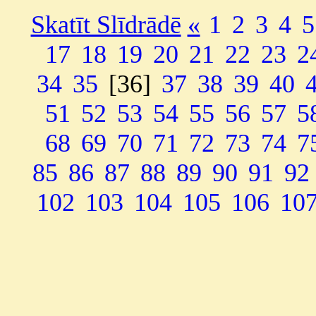
Skatīt Slīdrādē
«
1
2
3
4
5
17
18
19
20
21
22
23
2
34
35
[36]
37
38
39
40
51
52
53
54
55
56
57
5
68
69
70
71
72
73
74
7
85
86
87
88
89
90
91
92
102
103
104
105
106
10