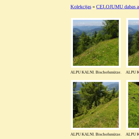
Kolekcijas
»
CEĻOJUMU dabas ai
ALPU KALNI. Bischofsmütze.
ALPU K
ALPU KALNI. Bischofsmütze.
ALPU K