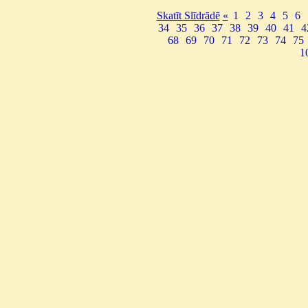
Skatīt Slīdrādē
«
1
2
3
4
5
6
34
35
36
37
38
39
40
41
4
68
69
70
71
72
73
74
75
1