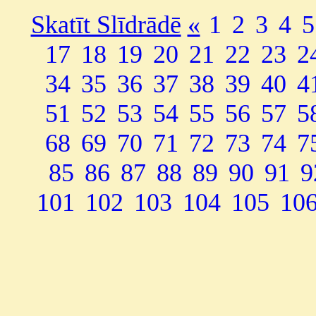
Skatīt Slīdrādē
«
1
2
3
4
5
17
18
19
20
21
22
23
2
34
35
36
37
38
39
40
4
51
52
53
54
55
56
57
5
68
69
70
71
72
73
74
7
85
86
87
88
89
90
91
9
101
102
103
104
105
10