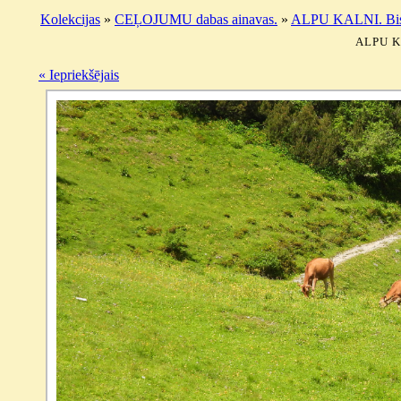
Kolekcijas
»
CEĻOJUMU dabas ainavas.
»
ALPU KALNI. Bisch
ALPU K
« Iepriekšējais